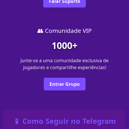
Falar Suporte
👥 Comunidade VIP
1000+
Junte-se a uma comunidade exclusiva de
jogadores e compartilhe experiências!
Entrar Grupo
📱 Como Seguir no Telegram