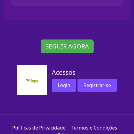
SEGUIR AGORA
Acessos
Login
Registrar-se
Políticas de Privacidade
Termos e Condições